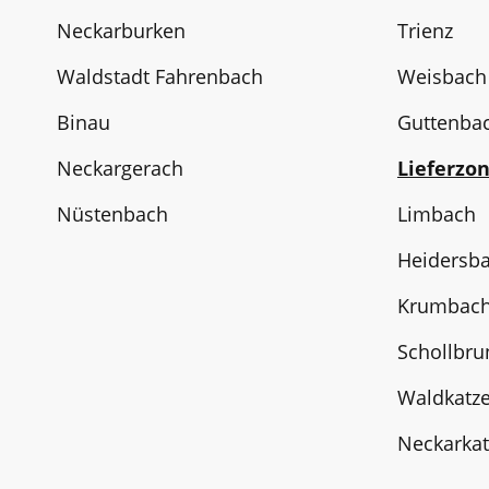
Neckarburken
Trienz
Waldstadt Fahrenbach
Weisbach
Binau
Guttenba
Neckargerach
Lieferzon
Nüstenbach
Limbach
Heidersb
Krumbac
Schollbru
Waldkatz
Neckarka