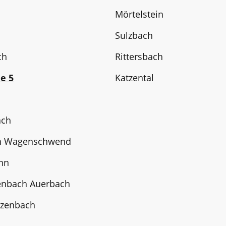
Mörtelstein
Sulzbach
ch
Rittersbach
e 5
Katzental
ach
h Wagenschwend
nn
enbach Auerbach
tzenbach