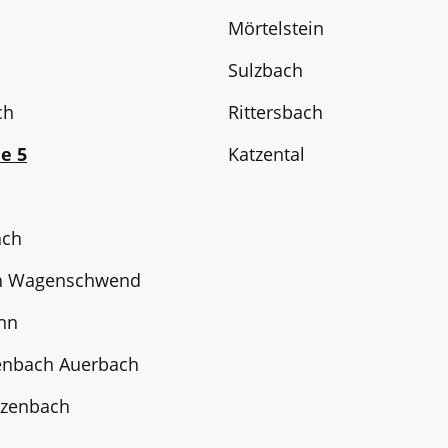
Mörtelstein
Sulzbach
ch
Rittersbach
e 5
Katzental
ach
h Wagenschwend
nn
enbach Auerbach
tzenbach