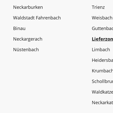
Neckarburken
Trienz
Waldstadt Fahrenbach
Weisbach
Binau
Guttenba
Neckargerach
Lieferzon
Nüstenbach
Limbach
Heidersb
Krumbac
Schollbru
Waldkatz
Neckarka